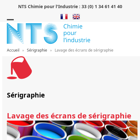
Skip
NTS Chimie pour l'Industrie :
33 (0) 1 34 61 41 40
to
content
Open
Close
mobile
mobile
menu
menu
Accueil
»
Sérigraphie
»
Lavage des écrans de sérigraphie
Sérigraphie
Lavage des écrans de sérigraphie