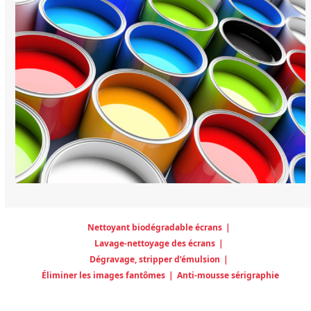
Nettoyant biodégradable écrans
|
Lavage-nettoyage des écrans
|
Dégravage, stripper d’émulsion
|
Éliminer les images fantômes
|
Anti-mousse sérigraphie