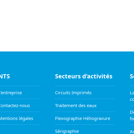
NTS
Secteurs d’activités
S
L’entreprise
Circuits Imprimés
La
co
Contactez-nous
Traitement des eaux
D
Mentions légales
Flexographie Héliogravure
f
Sérigraphie
Au