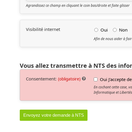
Agrandissez ce champ en cliquant le coin bas/droite et faite glisser
Visibilité internet
Oui
Non
Afin de nous aider à fai
Vous allez transmettre à NTS des inf
Consentement:
Oui J'accepte d
(obligatoire)
En cochant cette case, v
Informatique et Libertés
Envoyez votre demande à NTS
Ce