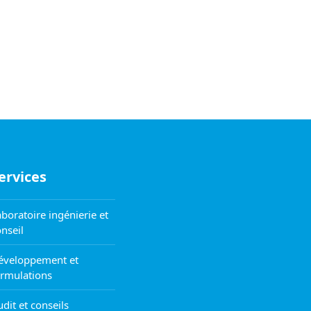
ervices
boratoire ingénierie et
nseil
éveloppement et
ormulations
dit et conseils