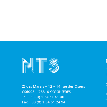
champ
devrait
être
laissé
vide
ZI des Marais – 12 – 14 rue des Osiers
CS6003 – 78310 COIGNIERES
Tél. : 33 (0) 1 34 61 41 40
Fax. : 33 (0) 1 34 61 24 94