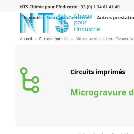
Skip
NTS Chimie pour l'Industrie :
33 (0) 1 34 61 41 40
to
content
Accueil
Secteurs d’activités
Autres prestati
Accueil
»
Circuits imprimés
»
Microgravure du cuivre Cleaner A
Circuits imprimés
Microgravure d