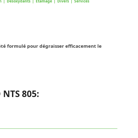
n
|
Désoxydants
|
Étamage
|
Divers
|
Services
été formulé pour dégraisser efficacement le
D NTS 805
: