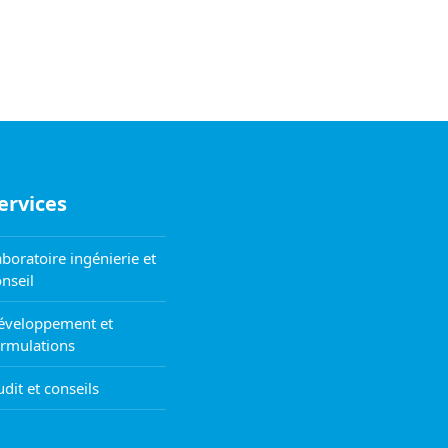
ervices
boratoire ingénierie et
nseil
éveloppement et
ormulations
dit et conseils