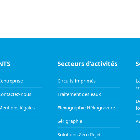
NTS
Secteurs d’activités
S
L’entreprise
Circuits Imprimés
La
co
Contactez-nous
Traitement des eaux
D
Mentions légales
Flexographie Héliogravure
f
Sérigraphie
Au
Solutions Zéro Rejet