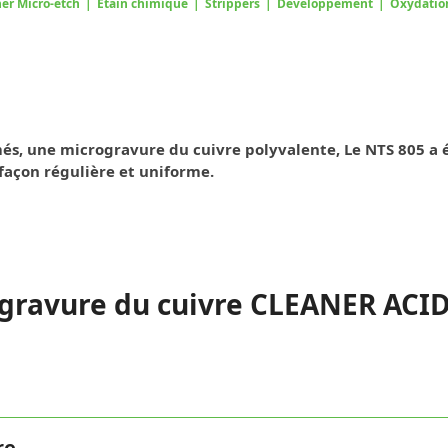
er Micro-etch
|
Etain chimique
|
Strippers
|
Développement
|
Oxydatio
més, une microgravure du cuivre polyvalente, Le NTS 805 a 
façon régulière et uniforme.
rogravure du cuivre CLEANER ACI
re