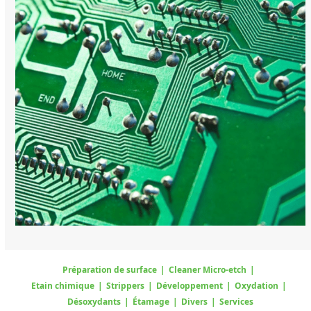
Préparation de surface
|
Cleaner Micro-etch
|
Etain chimique
|
Strippers
|
Développement
|
Oxydation
|
Désoxydants
|
Étamage
|
Divers
|
Services