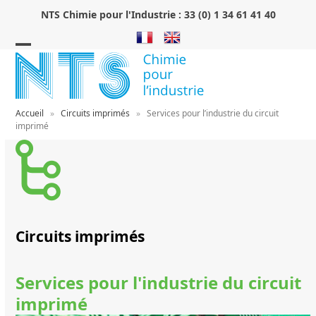
Skip
NTS Chimie pour l'Industrie :
33 (0) 1 34 61 41 40
to
content
Open
Close
mobile
mobile
menu
menu
Accueil
»
Circuits imprimés
»
Services pour l’industrie du circuit
imprimé
Circuits imprimés
Services pour l'industrie du circuit
imprimé