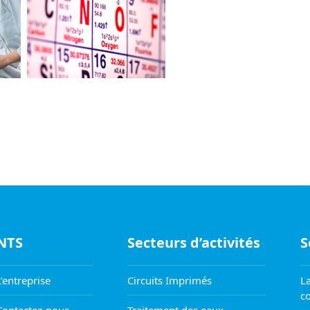
NTS
Secteurs d’activités
S
L’entreprise
Circuits Imprimés
La
co