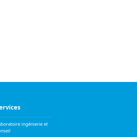
ervices
boratoire ingénierie et
nseil