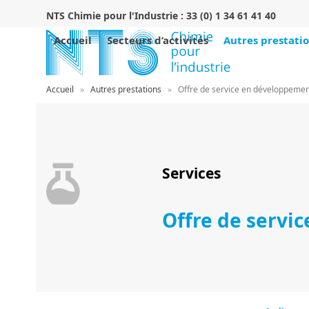
Skip
NTS Chimie pour l'Industrie :
33 (0) 1 34 61 41 40
to
content
Accueil
Secteurs d’activités
Autres prestati
Accueil
»
Autres prestations
»
Offre de service en développemen
Services
Offre de servi