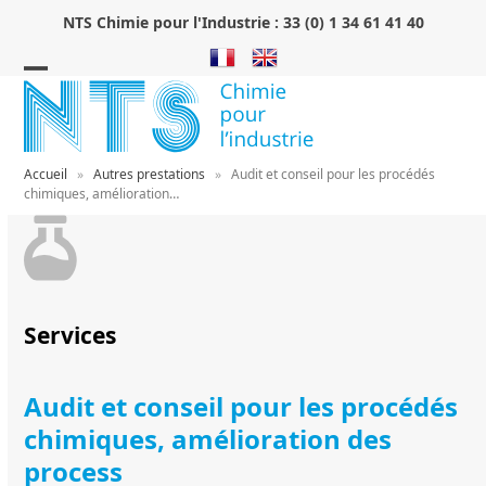
Skip
NTS Chimie pour l'Industrie :
33 (0) 1 34 61 41 40
to
content
Open
Close
mobile
mobile
menu
menu
Accueil
»
Autres prestations
»
Audit et conseil pour les procédés
chimiques, amélioration…
Services
Audit et conseil pour les procédés
chimiques, amélioration des
process